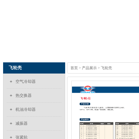
飞轮壳
首页
>
产品展示
> 飞轮壳
空气冷却器
热交换器
机油冷却器
减振器
张紧轮