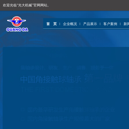
欢迎光临“光大机械”官网网站。
首 页
企业概况
产品展示
客户案例
新