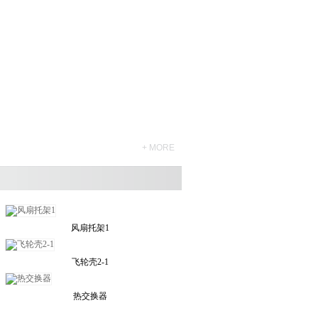
+ MORE
风扇托架1
飞轮壳2-1
热交换器