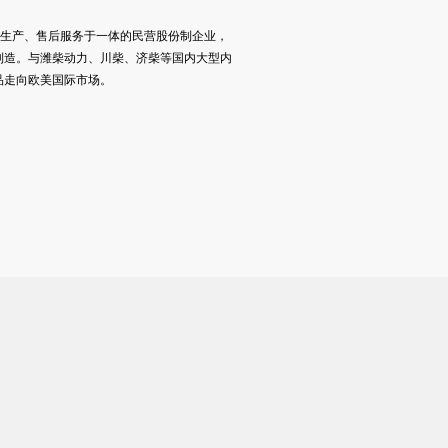
、生产、售后服务于一体的民营股份制企业，
制造。与潍柴动力、川柴、济柴等国内大型内
品走向欧美国际市场。