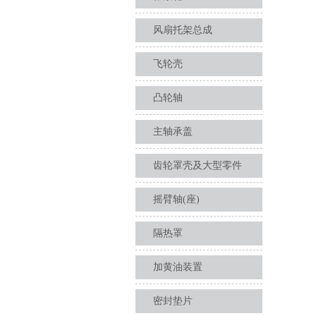
风扇托架总成
飞轮壳
凸轮轴
主轴承盖
齿轮罩壳及大型零件
摇臂轴(座)
隔热罩
加黄油装置
密封垫片