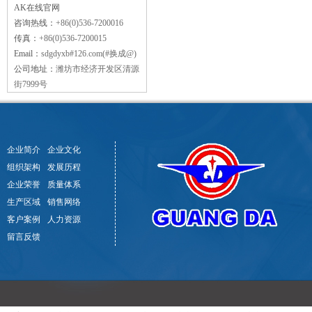
AK在线官网
咨询热线：
+86(0)536-7200016
传真：
+86(0)536-7200015
Email：
sdgdyxb#126.com(#换成@)
公司地址：
潍坊市经济开发区清源
街7999号
企业简介
企业文化
组织架构
发展历程
企业荣誉
质量体系
生产区域
销售网络
客户案例
人力资源
留言反馈