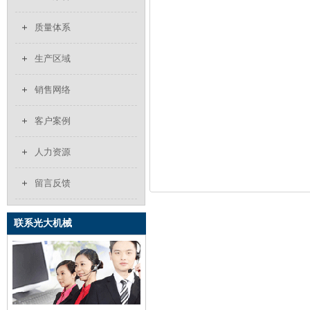
质量体系
生产区域
销售网络
客户案例
人力资源
留言反馈
联系光大机械