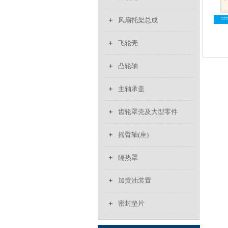
风扇托架总成
飞轮壳
凸轮轴
主轴承盖
齿轮罩壳及大型零件
摇臂轴(座)
隔热罩
加黄油装置
密封垫片