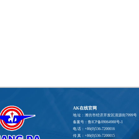
AK在线官网
地 址：潍坊市经济开发区清源街7999号
备案号：鲁ICP备09064988号-1
电 话：+86(0)536-7200016
传 真：+86(0)536-7200015