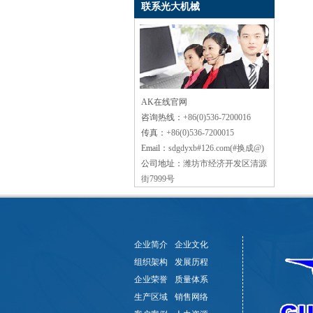
联系光大机械
AK在线官网
咨询热线：
+86(0)536-7200016
传真：
+86(0)536-7200015
Email：
sdgdyxb#126.com(#换成@)
公司地址：
潍坊市经济开发区清源
街7999号
企业简介
企业文化
组织架构
发展历程
企业荣誉
质量体系
生产区域
销售网络