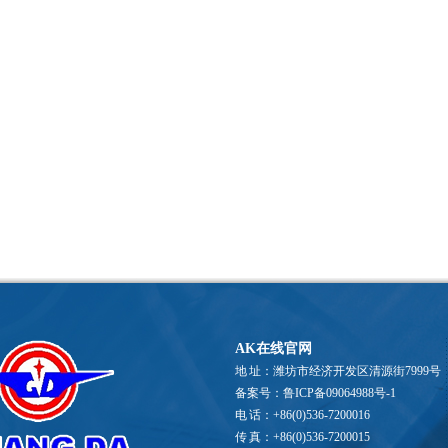
AK在线官网
地 址：潍坊市经济开发区清源街7999号
备案号：鲁ICP备09064988号-1
电 话：+86(0)536-7200016
传 真：+86(0)536-7200015