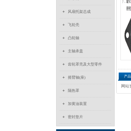
风扇托架总成
飞轮壳
凸轮轴
主轴承盖
齿轮罩壳及大型零件
产品
摇臂轴(座)
网站资
隔热罩
加黄油装置
密封垫片