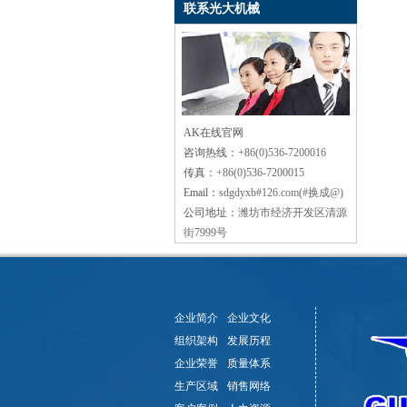
联系光大机械
AK在线官网
咨询热线：
+86(0)536-7200016
传真：
+86(0)536-7200015
Email：
sdgdyxb#126.com(#换成@)
公司地址：
潍坊市经济开发区清源
街7999号
企业简介
企业文化
组织架构
发展历程
企业荣誉
质量体系
生产区域
销售网络