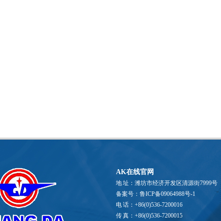
AK在线官网
地 址：潍坊市经济开发区清源街7999号
备案号：鲁ICP备09064988号-1
电 话：+86(0)536-7200016
传 真：+86(0)536-7200015