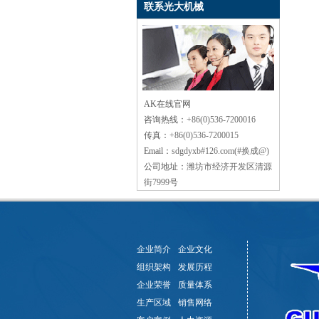
联系光大机械
AK在线官网
咨询热线：
+86(0)536-7200016
传真：
+86(0)536-7200015
Email：
sdgdyxb#126.com(#换成@)
公司地址：
潍坊市经济开发区清源
街7999号
企业简介
企业文化
组织架构
发展历程
企业荣誉
质量体系
生产区域
销售网络