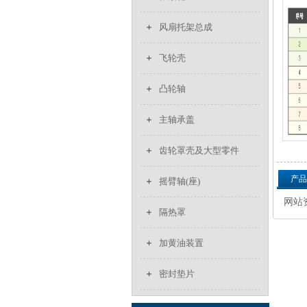
风扇托架总成
飞轮壳
凸轮轴
主轴承盖
齿轮罩壳及大型零件
产品
摇臂轴(座)
网站资
隔热罩
加黄油装置
密封垫片