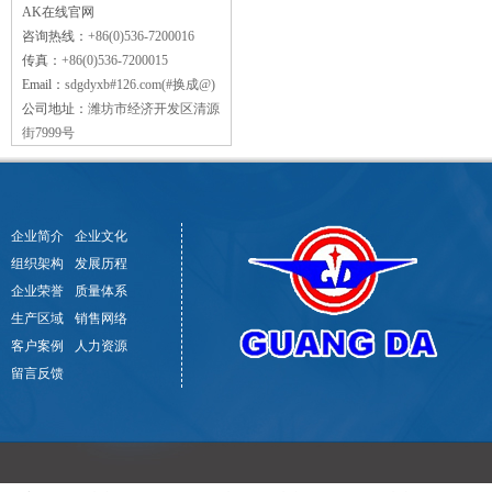
AK在线官网
咨询热线：
+86(0)536-7200016
传真：
+86(0)536-7200015
Email：
sdgdyxb#126.com(#换成@)
公司地址：
潍坊市经济开发区清源
街7999号
企业简介
企业文化
组织架构
发展历程
企业荣誉
质量体系
生产区域
销售网络
客户案例
人力资源
留言反馈