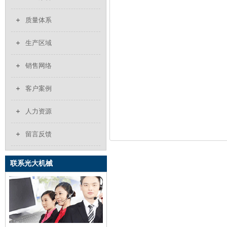
质量体系
生产区域
销售网络
客户案例
人力资源
留言反馈
联系光大机械