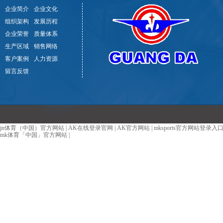
企业简介
企业文化
组织架构
发展历程
企业荣誉
质量体系
生产区域
销售网络
客户案例
人力资源
留言反馈
jn体育（中国）官方网站
|
AK在线登录官网
|
AK官方网站
|
mksports官方网站登录入
mk体育「中国」官方网站
|