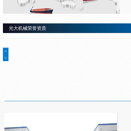
光大机械荣誉资质