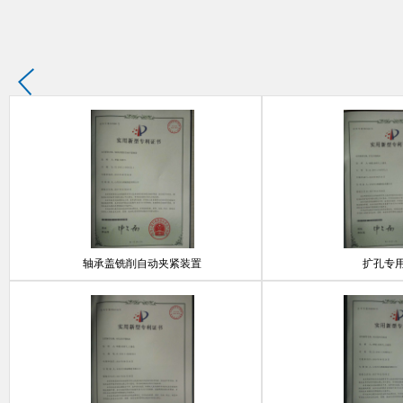
轴承盖铣削自动夹紧装置
扩孔专