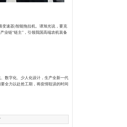
级变速器)智能拖拉机。谭旭光说，要克
产业链“链主”，引领我国高端农机装备
化、数字化、少人化设计，生产全新一代
们要全力以赴抢工期，将疫情耽误的时间
了