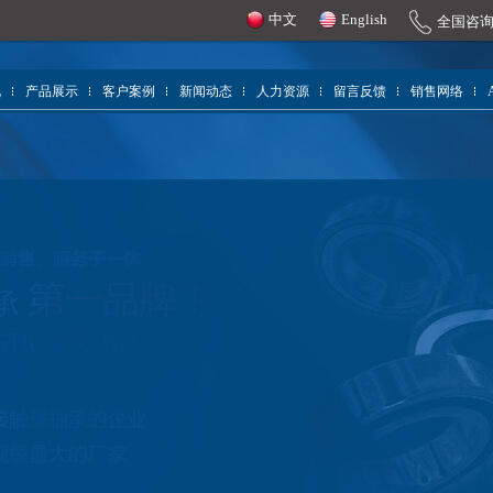
中文
English
全国咨
况
产品展示
客户案例
新闻动态
人力资源
留言反馈
销售网络