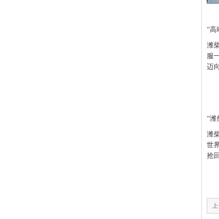
“
潍
服
迈
“潍
潍
世
抢
上