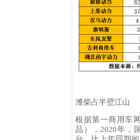
潍柴占半壁江山 
根据第一商用车
品），2020年
台，比上年同期的1