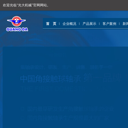
欢迎光临“光大机械”官网网站。
首 页
企业概况
产品展示
客户案例
新