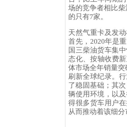
场的竞争者相比柴
的只有7家。
天然气重卡及发动
首先，2020年
国三柴油货车集中
态化、按轴收费新
体市场全年销量突
刷新全球纪录。行
了稳固基础；其次
辆使用环境，以及
得很多货车用户在
从而推动着该细分