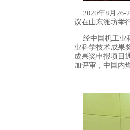
2020年8月2
议在山东潍坊举
经中国机工业
业科学技术成果
成果奖申报项目
加评审，中国内