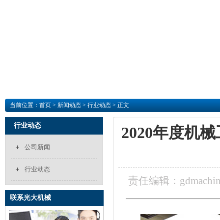
当前位置：
首页
>
新闻动态
> 行业动态 > 正文
行业动态
2020年度
公司新闻
行业动态
责任编辑：gdmachin
联系光大机械