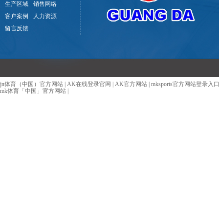
生产区域
销售网络
客户案例
人力资源
留言反馈
jn体育（中国）官方网站
|
AK在线登录官网
|
AK官方网站
|
mksports官方网站登录入
mk体育「中国」官方网站
|