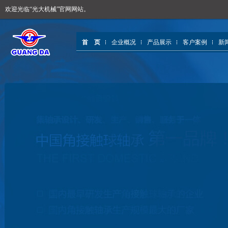
欢迎光临“光大机械”官网网站。
首 页
企业概况
产品展示
客户案例
新