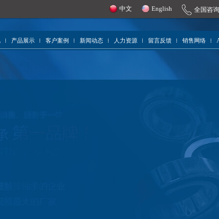
中文
English
全国咨
况
产品展示
客户案例
新闻动态
人力资源
留言反馈
销售网络