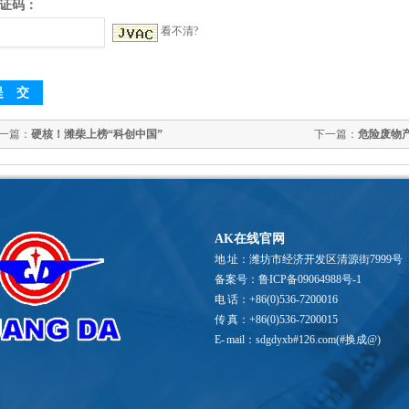
证码：
看不清?
提 交
一篇：
硬核！潍柴上榜“科创中国”
下一篇：
危险废物
AK在线官网
地 址：潍坊市经济开发区清源街7999号
备案号：鲁ICP备09064988号-1
电 话：+86(0)536-7200016
传 真：+86(0)536-7200015
E- mail：
sdgdyxb#126.com(#换成@)