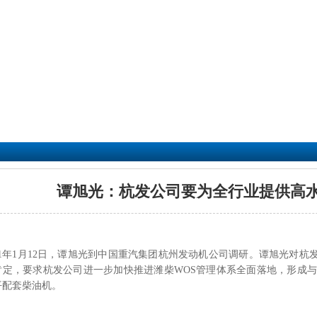
谭旭光：杭发公司要为全行业提供高
021年1月12日，谭旭光到中国重汽集团杭州发动机公司调研。谭旭光对杭发
肯定，要求杭发公司进一步加快推进潍柴WOS管理体系全面落地，形成
平配套柴油机。