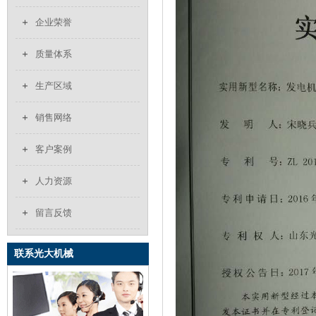
企业荣誉
质量体系
生产区域
销售网络
客户案例
人力资源
留言反馈
联系光大机械