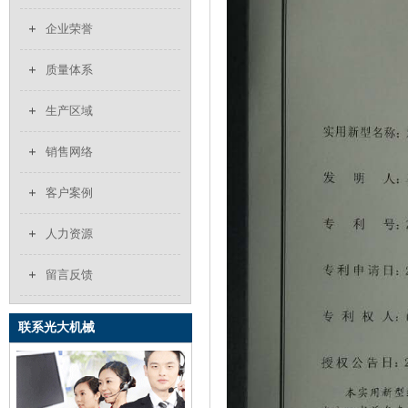
企业荣誉
质量体系
生产区域
销售网络
客户案例
人力资源
留言反馈
联系光大机械