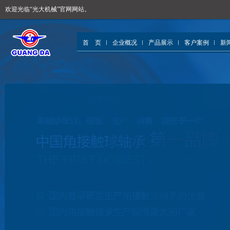
欢迎光临“光大机械”官网网站。
首 页
企业概况
产品展示
客户案例
新